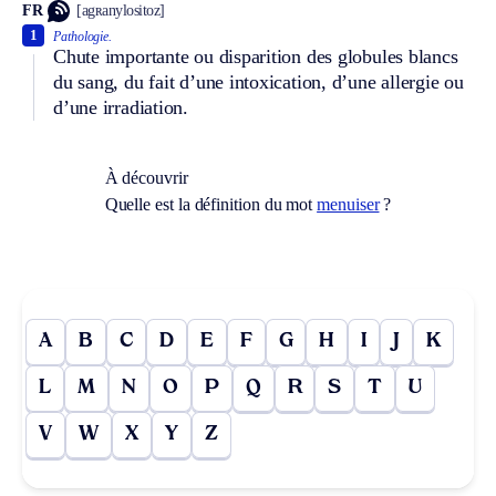
FR
[agʀanylositoz]
1
Pathologie.
Chute importante ou disparition des globules blancs
du sang, du fait d’une intoxication, d’une allergie ou
d’une irradiation.
À découvrir
Quelle est la définition du mot
menuiser
?
A
B
C
D
E
F
G
H
I
J
K
L
M
N
O
P
Q
R
S
T
U
V
W
X
Y
Z