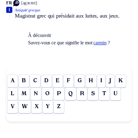
FR
[agɔnɔtɛt]
1
Antiquité grecque.
Magistrat grec qui présidait aux luttes, aux jeux.
À découvrir
Savez-vous ce que signifie le mot
carmin
?
A
B
C
D
E
F
G
H
I
J
K
L
M
N
O
P
Q
R
S
T
U
V
W
X
Y
Z