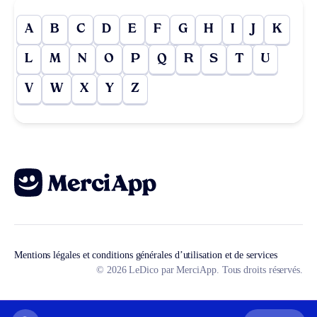
A
B
C
D
E
F
G
H
I
J
K
L
M
N
O
P
Q
R
S
T
U
V
W
X
Y
Z
Mentions légales et conditions générales d’utilisation et de services
© 2026 LeDico par MerciApp. Tous droits réservés.