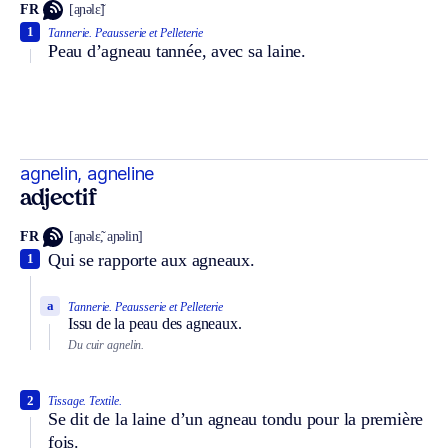
FR
[aɲəlɛ̃]
1
Tannerie.
Peausserie et Pelleterie
Peau d’agneau tannée, avec sa laine.
agnelin, agneline
adjectif
FR
[aɲəlɛ̃, aɲəlin]
Qui se rapporte aux agneaux.
1
a
Tannerie.
Peausserie et Pelleterie
Issu de la peau des agneaux.
Du cuir agnelin.
2
Tissage.
Textile.
Se dit de la laine d’un agneau tondu pour la première
fois.