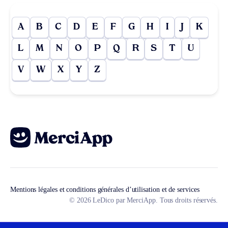
A
B
C
D
E
F
G
H
I
J
K
L
M
N
O
P
Q
R
S
T
U
V
W
X
Y
Z
Mentions légales et conditions générales d’utilisation et de services
© 2026 LeDico par MerciApp. Tous droits réservés.