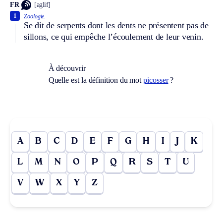
FR
[aglif]
1
Zoologie.
Se dit de serpents dont les dents ne présentent pas de
sillons, ce qui empêche l’écoulement de leur venin.
À découvrir
Quelle est la définition du mot
picosser
?
A
B
C
D
E
F
G
H
I
J
K
L
M
N
O
P
Q
R
S
T
U
V
W
X
Y
Z