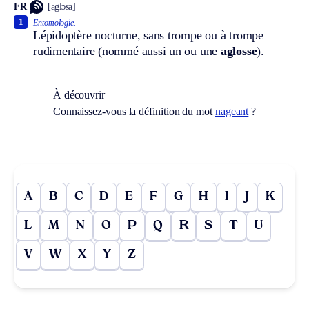
FR
[aglɔsa]
1
Entomologie.
Lépidoptère nocturne, sans trompe ou à trompe
rudimentaire (nommé aussi un ou une
aglosse
).
À découvrir
Connaissez-vous la définition du mot
nageant
?
A
B
C
D
E
F
G
H
I
J
K
L
M
N
O
P
Q
R
S
T
U
V
W
X
Y
Z