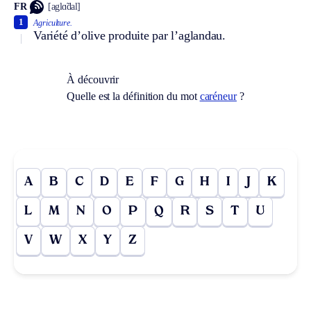
FR
[aglɑ̃dal]
1
Agriculture.
Variété d’olive produite par l’aglandau.
À découvrir
Quelle est la définition du mot
caréneur
?
A
B
C
D
E
F
G
H
I
J
K
L
M
N
O
P
Q
R
S
T
U
V
W
X
Y
Z