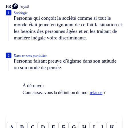
FR
[ɑʒist]
1
Sociologie.
Personne qui conçoit la société comme si tout le
monde était jeune en ignorant de ce fait la situation et
les besoins des personnes âgées et en les traitant de
manière inégale voire discriminante.
2
Dans un sens particulier.
Personne faisant preuve d’âgisme dans son attitude
ou son mode de pensée.
À découvrir
Connaissez-vous la définition du mot
relance
?
A
B
C
D
E
F
G
H
I
J
K