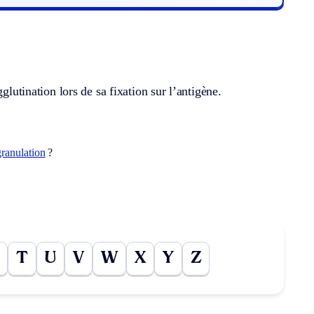
glutination lors de sa fixation sur l’antigène.
granulation
?
T
U
V
W
X
Y
Z