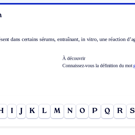
n
sent dans certains sérums, entraînant, in vitro, une réaction d’ag
À découvrir
Connaissez-vous la définition du mot
H
I
J
K
L
M
N
O
P
Q
R
S