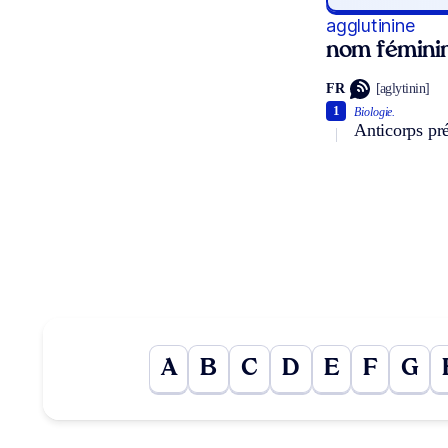
agglutinine
nom fémini
FR
[aglytinin]
1
Biologie.
Anticorps pré
A
B
C
D
E
F
G