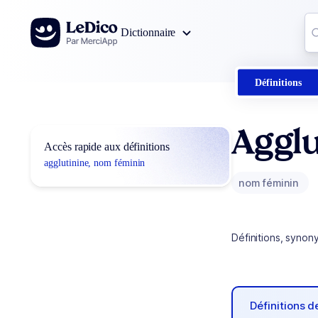
Aller au contenu
Co
Dictionnaire
0
r
Définitions
Agglu
Accès rapide aux définitions
agglutinine, nom féminin
nom féminin
Définitions, synon
Définitions 