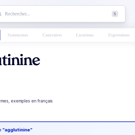
mmencez à chercher un mot dans le dictionnaire :
S
esults found.
Synonymes
Contraires
Locutions
Expressions
tinine
ymes, exemples en français
de
“agglutinine“