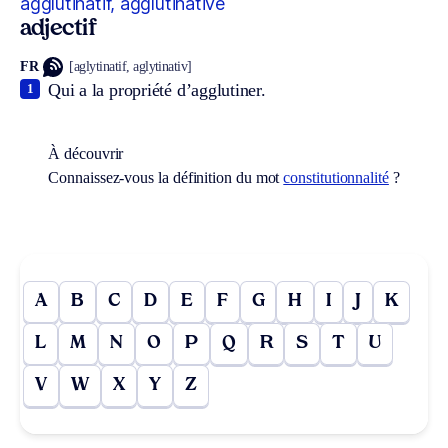
agglutinatif, agglutinative
adjectif
FR
[aglytinatif, aglytinativ]
Qui a la propriété d’agglutiner.
1
À découvrir
Connaissez-vous la définition du mot
constitutionnalité
?
A
B
C
D
E
F
G
H
I
J
K
L
M
N
O
P
Q
R
S
T
U
V
W
X
Y
Z