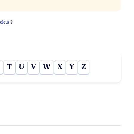
cleus
?
T
U
V
W
X
Y
Z