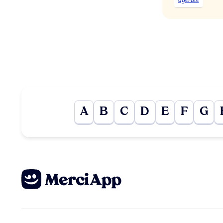
A
B
C
D
E
F
G