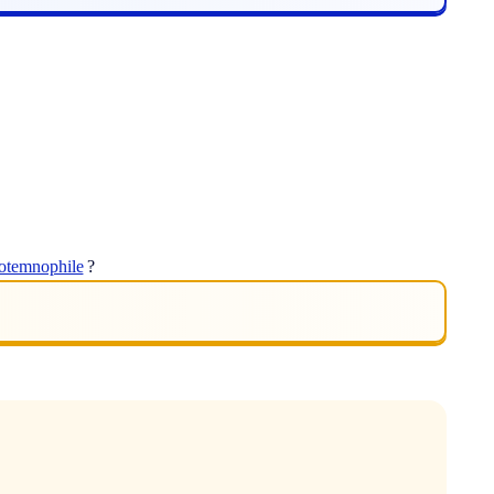
otemnophile
?