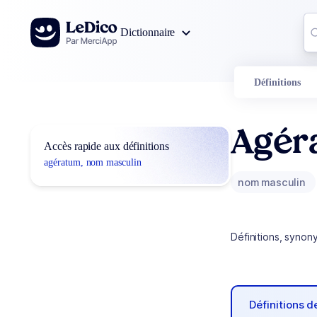
Aller au contenu
Co
Dictionnaire
0
r
Définitions
Agér
Accès rapide aux définitions
agératum, nom masculin
nom masculin
Définitions, synon
Définitions 