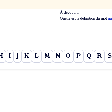
À découvrir
Quelle est la définition du mot
nu
H
I
J
K
L
M
N
O
P
Q
R
S