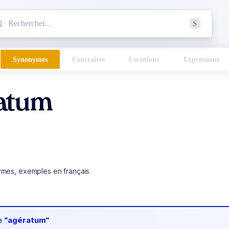
mmencez à chercher un mot dans le dictionnaire :
S
esults found.
Synonymes
Contraires
Locutions
Expressions
atum
ymes, exemples en français
de
“agératum“