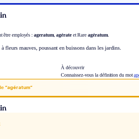
in
t être employés :
ageratum
,
agérate
et
Rare
agératum
.
 à fleurs mauves, poussant en buissons dans les jardins.
À découvrir
Connaissez-vous la définition du mot
ap
de
“agératum“
in
x