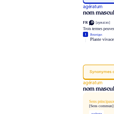
agératum
nom mascul
FR
[aʒeʀatɔm]
Trois termes peuven
1
Botanique.
Plante vivace
Synonymes 
agératum
nom mascul
Sens principau
[Sens commun]
agérate