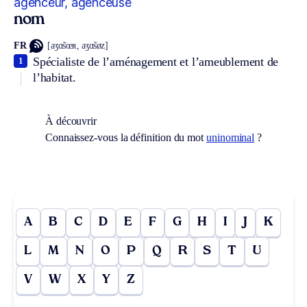
agenceur, agenceuse
nom
FR
[aʒɑ̃sœʀ, aʒɑ̃søz]
Spécialiste de l’aménagement et l’ameublement de
1
l’habitat.
À découvrir
Connaissez-vous la définition du mot
uninominal
?
A
B
C
D
E
F
G
H
I
J
K
L
M
N
O
P
Q
R
S
T
U
V
W
X
Y
Z