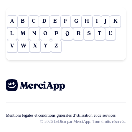
A
B
C
D
E
F
G
H
I
J
K
L
M
N
O
P
Q
R
S
T
U
V
W
X
Y
Z
Mentions légales et conditions générales d’utilisation et de services
© 2026 LeDico par MerciApp. Tous droits réservés.