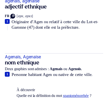
agenais, agenaise
adjectif ethnique
FR
[aʒnɛ, aʒnɛz]
Originaire d’Agen ou relatif à cette ville du Lot-et-
1
Garonne (47) dont elle est la préfecture.
Agenais, Agenaise
nom ethnique
Deux graphies sont admises :
Agenais
ou
Agenois
.
Personne habitant Agen ou native de cette ville.
1
À découvrir
Quelle est la définition du mot
spanioménorrhée
?