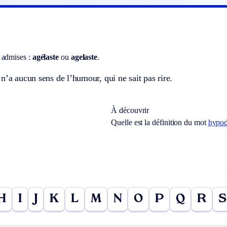
 admises :
agélaste
ou
agelaste
.
n’a aucun sens de l’humour, qui ne sait pas rire.
À découvrir
Quelle est la définition du mot
hypo
H
I
J
K
L
M
N
O
P
Q
R
S