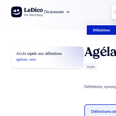
Aller au contenu
Co
Dictionnaire
0
r
Définitions
Agél
Accès rapide aux définitions
agélaste, nom
nom
Définitions, synon
Définitions 