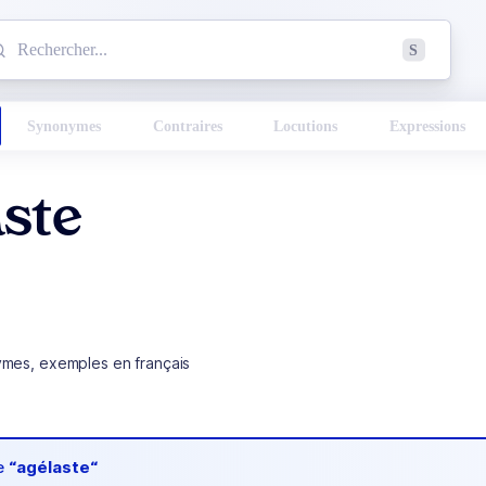
mmencez à chercher un mot dans le dictionnaire :
S
esults found.
Synonymes
Contraires
Locutions
Expressions
aste
ymes, exemples en français
de
“agélaste“