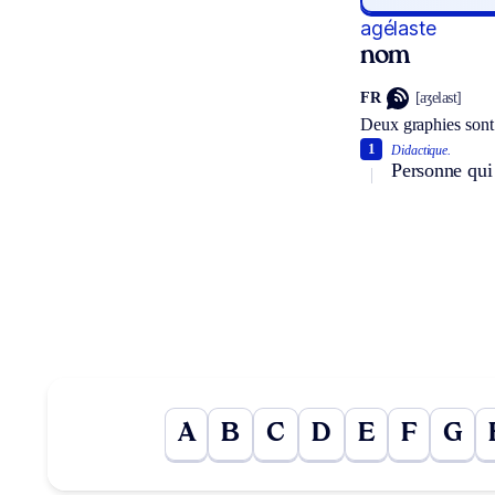
agélaste
nom
FR
[aʒelast]
Deux graphies sont
1
Didactique.
Personne qui 
A
B
C
D
E
F
G