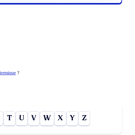
dermique
?
T
U
V
W
X
Y
Z