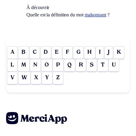
À découvrir
Quelle est la définition du mot
malsonnant
?
A
B
C
D
E
F
G
H
I
J
K
L
M
N
O
P
Q
R
S
T
U
V
W
X
Y
Z