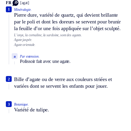
FR
[agat]
1
Minéralogie.
Pierre dure, variété de quartz, qui devient brillante
par le poli et dont les doreurs se servent pour brunir
la feuille d’or une fois appliquée sur l’objet sculpté.
L’onyx, la cornaline, la sardoine, sont des agates.
Agate jaspée.
Agate orientale.
a
Par extension.
Polissoir fait avec une agate.
Bille d’agate ou de verre aux couleurs striées et
2
variées dont se servent les enfants pour jouer.
3
Botanique.
Variété de tulipe.