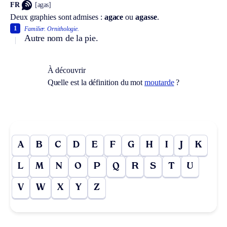
FR
[agas]
Deux graphies sont admises :
agace
ou
agasse
.
1
Familier.
Ornithologie.
Autre nom de la pie.
À découvrir
Quelle est la définition du mot
moutarde
?
A
B
C
D
E
F
G
H
I
J
K
L
M
N
O
P
Q
R
S
T
U
V
W
X
Y
Z