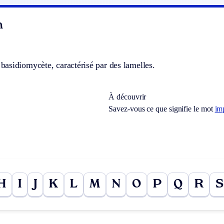
n
asidiomycète, caractérisé par des lamelles.
À découvrir
Savez-vous ce que signifie le mot
im
H
I
J
K
L
M
N
O
P
Q
R
S