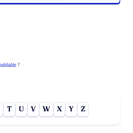
publiable
?
T
U
V
W
X
Y
Z