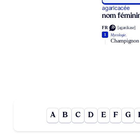
agaricacée
nom fémini
FR
[agaʀikase]
1
Mycologie.
Champignon b
A
B
C
D
E
F
G