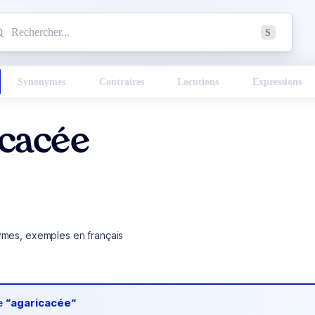
mmencez à chercher un mot dans le dictionnaire :
S
esults found.
Synonymes
Contraires
Locutions
Expressions
icacée
ymes, exemples en français
de
“agaricacée“