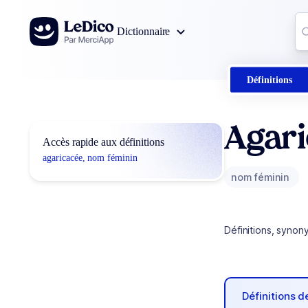
Aller au contenu
Co
Dictionnaire
0
r
Définitions
Agar
Accès rapide aux définitions
agaricacée, nom féminin
nom féminin
Définitions, synon
Définitions 