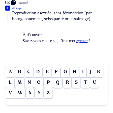
FR
[agami]
1
Biologie.
Reproduction asexuée, sans fécondation (par
bourgeonnement, scissiparité ou essaimage).
À découvrir
Savez-vous ce que signifie le mot
zyeuter
?
A
B
C
D
E
F
G
H
I
J
K
L
M
N
O
P
Q
R
S
T
U
V
W
X
Y
Z