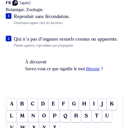
FR
[agam]
Botanique.
Zoologie.
Reproduit sans fécondation.
1
Génération agame chez les bactéries.
Qui n’a pas d’organes sexuels connus ou apparents.
2
Plantes agames, reproduites par propagules.
À découvrir
Savez-vous ce que signifie le mot
fibrome
?
A
B
C
D
E
F
G
H
I
J
K
L
M
N
O
P
Q
R
S
T
U