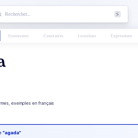
mmencez à chercher un mot dans le dictionnaire :
S
esults found.
Synonymes
Contraires
Locutions
Expressions
a
ymes, exemples en français
de
“agada“