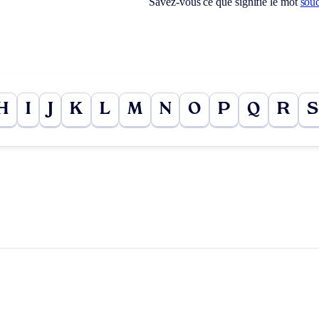
Savez-vous ce que signifie le mot
sou
H
I
J
K
L
M
N
O
P
Q
R
S