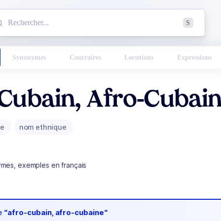
mmencez à chercher un mot dans le dictionnaire :
S
esults found.
Synonymes
Contraires
Locutions
Expressions
Cubain, Afro-Cubai
ue
nom ethnique
ymes, exemples en français
de
“afro-cubain, afro-cubaine“