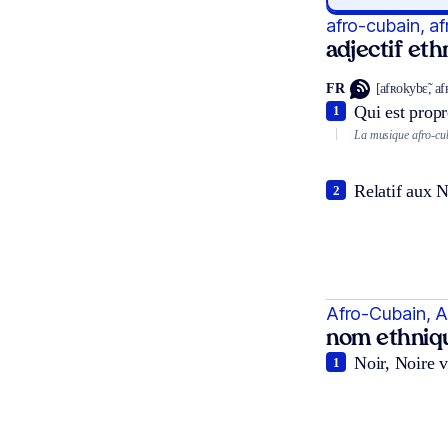
afro-cubain, a
adjectif et
FR
[afʀokybɛ̃, a
Qui est propr
1
La musique afro-cu
Relatif aux N
2
Afro-Cubain, 
nom ethniq
Noir, Noire v
1