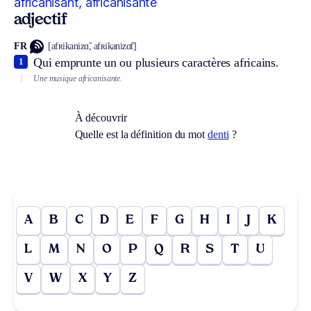
africanisant, africanisante
adjectif
FR
[afʀikanizɑ̃, afʀikanizɑ̃t]
Qui emprunte un ou plusieurs caractères africains.
1
Une musique africanisante.
À découvrir
Quelle est la définition du mot
denti
?
A
B
C
D
E
F
G
H
I
J
K
L
M
N
O
P
Q
R
S
T
U
V
W
X
Y
Z