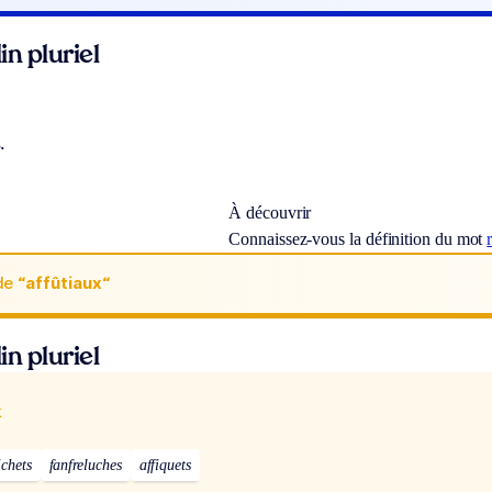
n pluriel
.
À découvrir
Connaissez-vous la définition du mot
de
“affûtiaux“
n pluriel
x
ichets
fanfreluches
affiquets