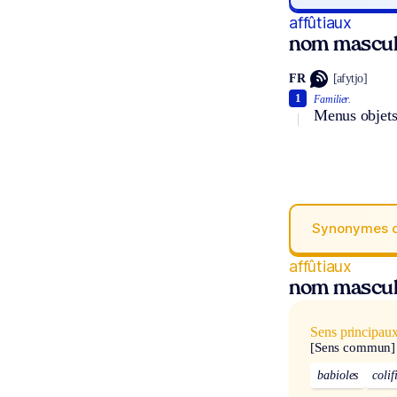
affûtiaux
nom masculi
FR
[afytjo]
1
Familier.
Menus objets
Synonymes 
affûtiaux
nom masculi
Sens principau
[Sens commun]
babioles
colif