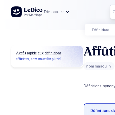
Aller au contenu
Co
Dictionnaire
0
r
Définitions
Affût
Accès rapide aux définitions
affûtiaux, nom masculin pluriel
nom masculin
Définitions, synon
Définitions 