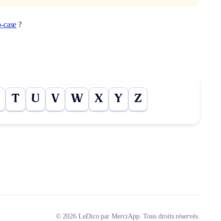
p-case
?
T
U
V
W
X
Y
Z
© 2026 LeDico par MerciApp. Tous droits réservés.