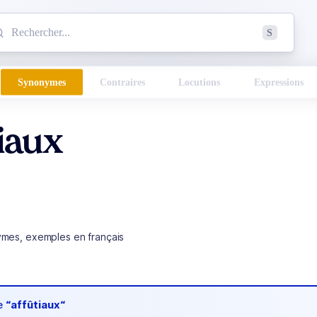
mmencez à chercher un mot dans le dictionnaire :
S
esults found.
Synonymes
Contraires
Locutions
Expressions
iaux
ymes, exemples en français
de
“affûtiaux“