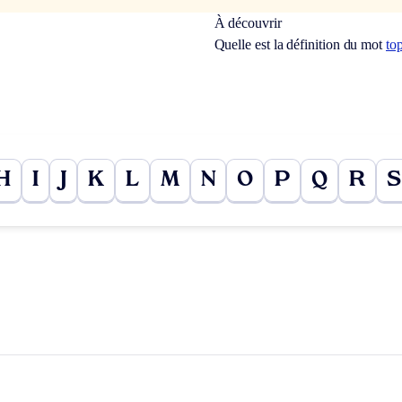
À découvrir
Quelle est la définition du mot
to
H
I
J
K
L
M
N
O
P
Q
R
S