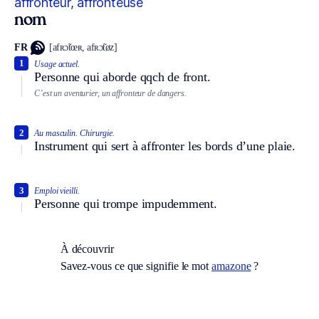
affronteur, affronteuse
nom
FR
[afʀɔ̃tœʀ, afʀɔ̃tøz]
1
Usage actuel.
Personne qui aborde qqch de front.
C’est un aventurier, un affronteur de dangers.
2
Au masculin.
Chirurgie.
Instrument qui sert à affronter les bords d’une plaie.
3
Emploi vieilli.
Personne qui trompe impudemment.
À découvrir
Savez-vous ce que signifie le mot
amazone
?