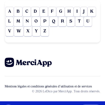
A
B
C
D
E
F
G
H
I
J
K
L
M
N
O
P
Q
R
S
T
U
V
W
X
Y
Z
Mentions légales et conditions générales d’utilisation et de services
© 2026 LeDico par MerciApp. Tous droits réservés.