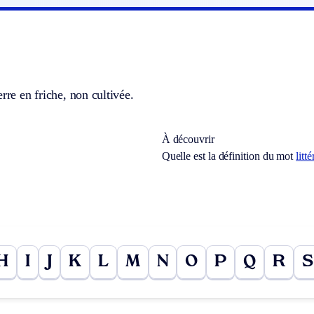
erre en friche, non cultivée.
À découvrir
Quelle est la définition du mot
litt
H
I
J
K
L
M
N
O
P
Q
R
S