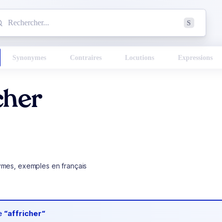
mmencez à chercher un mot dans le dictionnaire :
S
esults found.
Synonymes
Contraires
Locutions
Expressions
cher
ymes, exemples en français
de
“affricher“