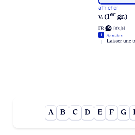
affricher
er
v. (1
gr.)
FR
[afʀiʃe]
1
Agriculture.
Laisser une t
A
B
C
D
E
F
G