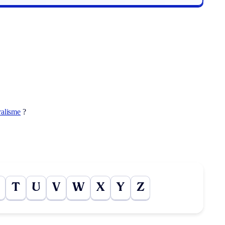
éralisme
?
T
U
V
W
X
Y
Z