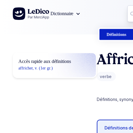
Aller au contenu
Co
Dictionnaire
0
r
Définitions
Affri
Accès rapide aux définitions
affricher, v. (1er gr.)
verbe
Définitions, synon
Définitions 