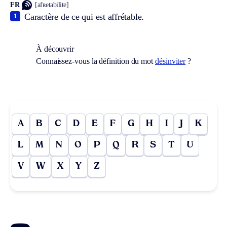
FR
[afʀetabilite]
Caractère de ce qui est affrétable.
1
À découvrir
Connaissez-vous la définition du mot
désinviter
?
A
B
C
D
E
F
G
H
I
J
K
L
M
N
O
P
Q
R
S
T
U
V
W
X
Y
Z