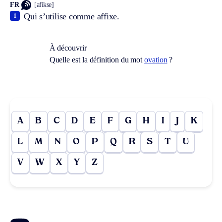
FR
[afikse]
Qui s’utilise comme affixe.
1
À découvrir
Quelle est la définition du mot
ovation
?
A
B
C
D
E
F
G
H
I
J
K
L
M
N
O
P
Q
R
S
T
U
V
W
X
Y
Z