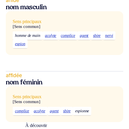
affidé
nom masculin
Sens principaux
[Sens commun]
homme de main
acolyte
complice
agent
sbire
nervi
espion
affidée
nom féminin
Sens principaux
[Sens commun]
complice
acolyte
agent
sbire
espionne
À découvrir