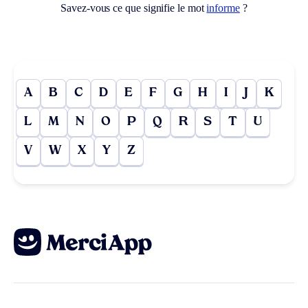
Savez-vous ce que signifie le mot
informe
?
A
B
C
D
E
F
G
H
I
J
K
L
M
N
O
P
Q
R
S
T
U
V
W
X
Y
Z