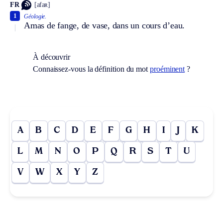
FR
[afaʀ]
1
Géologie.
Amas de fange, de vase, dans un cours d’eau.
À découvrir
Connaissez-vous la définition du mot
proéminent
?
A
B
C
D
E
F
G
H
I
J
K
L
M
N
O
P
Q
R
S
T
U
V
W
X
Y
Z