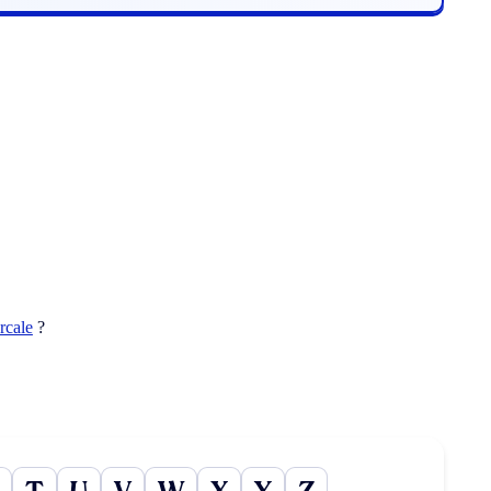
rcale
?