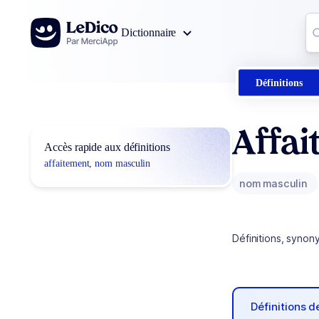
Aller au contenu
Co
Dictionnaire
0
r
Définitions
Affa
Accès rapide aux définitions
affaitement, nom masculin
nom masculin
Définitions, synon
Définitions 