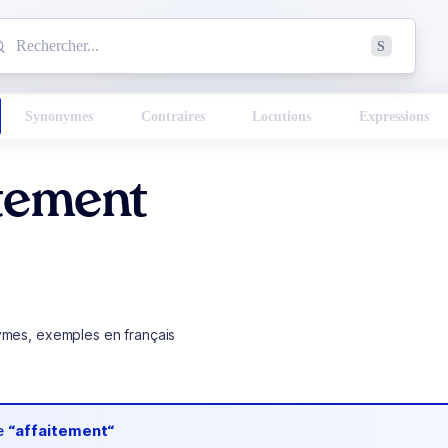
mmencez à chercher un mot dans le dictionnaire :
S
esults found.
Synonymes
Contraires
Locutions
Expressions
itement
ymes, exemples en français
de
“affaitement“