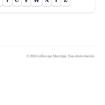
T
U
V
W
X
Y
Z
© 2026 LeDico par MerciApp. Tous droits réservés.