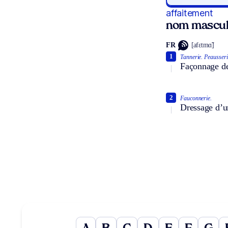
affaitement
nom mascul
FR
[afɛtmɑ̃]
1
Tannerie.
Peausserie
Façonnage de
2
Fauconnerie.
Dressage d’u