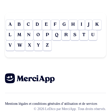
A
B
C
D
E
F
G
H
I
J
K
L
M
N
O
P
Q
R
S
T
U
V
W
X
Y
Z
Mentions légales et conditions générales d’utilisation et de services
© 2026 LeDico par MerciApp. Tous droits réservés.