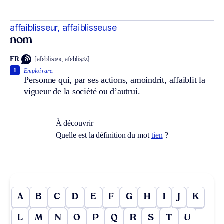
affaiblisseur, affaiblisseuse
nom
FR
[afɛblisœʀ, afɛblisøz]
1
Emploi rare.
Personne qui, par ses actions, amoindrit, affaiblit la
vigueur de la société ou d’autrui.
À découvrir
Quelle est la définition du mot
tien
?
A
B
C
D
E
F
G
H
I
J
K
L
M
N
O
P
Q
R
S
T
U