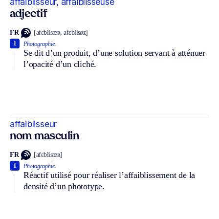
affaiblisseur, affaiblisseuse
adjectif
FR
[afɛblisœʀ, afɛblisøz]
1
Photographie.
Se dit d’un produit, d’une solution servant à atténuer
l’opacité d’un cliché.
affaiblisseur
nom masculin
FR
[afɛblisœʀ]
1
Photographie.
Réactif utilisé pour réaliser l’affaiblissement de la
densité d’un phototype.