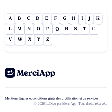
A
B
C
D
E
F
G
H
I
J
K
L
M
N
O
P
Q
R
S
T
U
V
W
X
Y
Z
Mentions légales et conditions générales d’utilisation et de services
© 2026 LeDico par MerciApp. Tous droits réservés.