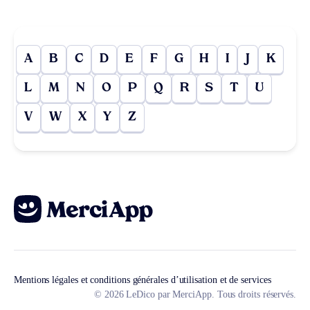
A
B
C
D
E
F
G
H
I
J
K
L
M
N
O
P
Q
R
S
T
U
V
W
X
Y
Z
Mentions légales et conditions générales d’utilisation et de services
© 2026 LeDico par MerciApp. Tous droits réservés.