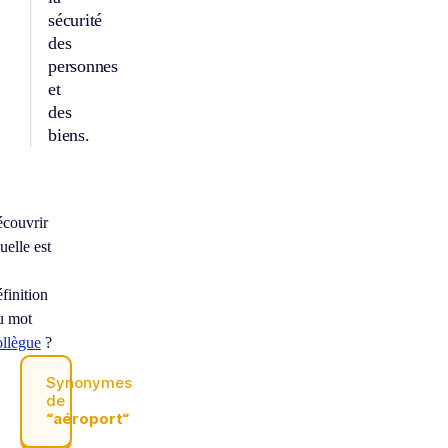
sécurité
des
personnes
et
des
biens.
À
écouvrir
uelle est
éfinition
u mot
ollègue
?
Synonymes
de
“aéroport“