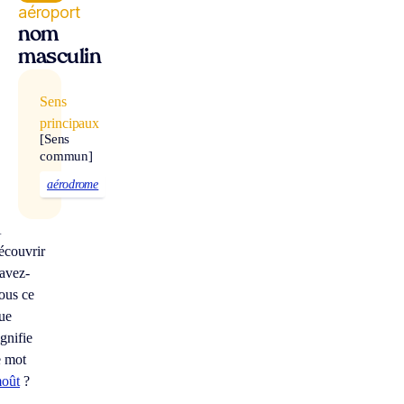
aéroport
nom
masculin
Sens
principaux
[Sens
commun]
aérodrome
À
écouvrir
avez-
ous ce
ue
ignifie
e mot
oût
?