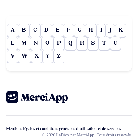
A
B
C
D
E
F
G
H
I
J
K
L
M
N
O
P
Q
R
S
T
U
V
W
X
Y
Z
Mentions légales et conditions générales d’utilisation et de services
© 2026 LeDico par MerciApp. Tous droits réservés.