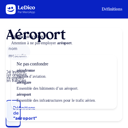
Aller au contenu
Définitions
Aéroport
Signes particuliers
Attention à ne pas employer
aréoport
.
nom
masculin
Ne pas confondre
aérodrome
Définitions,
synonymes,
Terrain d’aviation.
exemples
en français
aérogare
Ensemble des bâtiments d’un aéroport.
aéroport
Ensemble des infrastructures pour le trafic aérien.
Définitions
de
“aéroport“