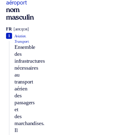
aéroport
nom
masculin
FR
[aeʀɔpɔʀ]
1
Aviation.
Transport.
Ensemble
des
infrastructures
nécessaires
au
transport
aérien
des
passagers
et
des
marchandises.
Il