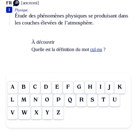
FR
[aeʀɔnɔmi]
1
Physique.
Étude des phénomènes physiques se produisant dans
les couches élevées de l’atmosphère.
À découvrir
Quelle est la définition du mot
cul-nu
?
A
B
C
D
E
F
G
H
I
J
K
L
M
N
O
P
Q
R
S
T
U
V
W
X
Y
Z