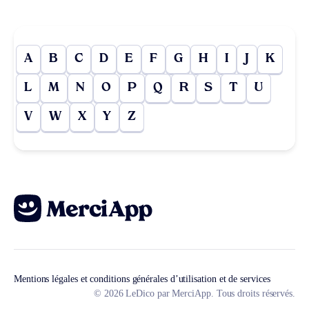
A
B
C
D
E
F
G
H
I
J
K
L
M
N
O
P
Q
R
S
T
U
V
W
X
Y
Z
Mentions légales et conditions générales d’utilisation et de services
© 2026 LeDico par MerciApp. Tous droits réservés.