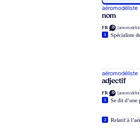
aéromodéliste
nom
FR
[aeʀomɔdelist
Spécialiste d
1
aéromodéliste
adjectif
FR
[aeʀomɔdelist
Se dit d’une 
1
Relatif à l’a
2