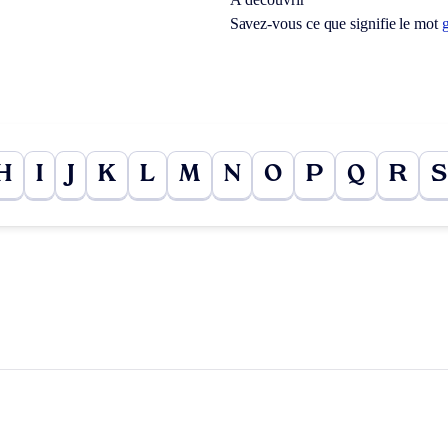
Savez-vous ce que signifie le mot
g
H
I
J
K
L
M
N
O
P
Q
R
S