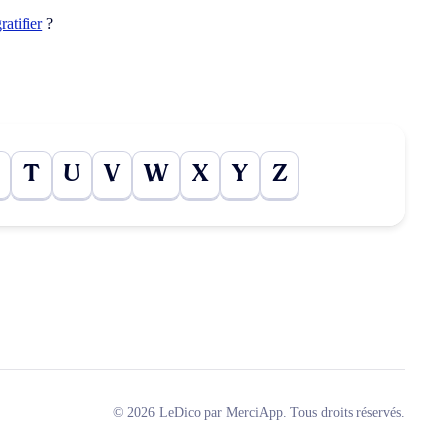
ratifier
?
T
U
V
W
X
Y
Z
© 2026 LeDico par MerciApp. Tous droits réservés.