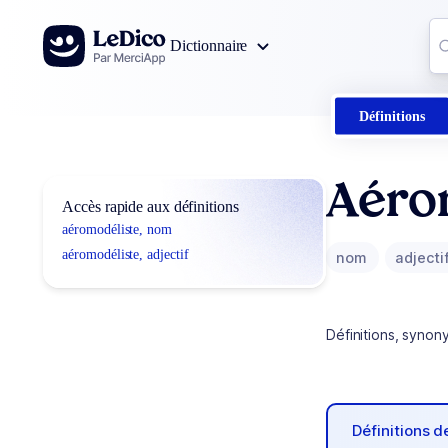
Aller au contenu
Co
Dictionnaire
0
r
Définitions
Aéro
Accès rapide aux définitions
aéromodéliste, nom
aéromodéliste, adjectif
nom
adjecti
Définitions, synon
Définitions 