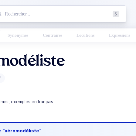
mmencez à chercher un mot dans le dictionnaire :
S
esults found.
Synonymes
Contraires
Locutions
Expressions
modéliste
f
ymes, exemples en français
de
“aéromodéliste“