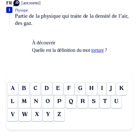
FR
[aeʀɔmetʀi]
1
Physique.
Partie de la physique qui traite de la densité de l’air,
des gaz.
À découvrir
Quelle est la définition du mot
torture
?
A
B
C
D
E
F
G
H
I
J
K
L
M
N
O
P
Q
R
S
T
U
V
W
X
Y
Z