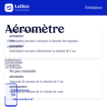
Aller au contenu
Définitions
Aéromètre
Ne pas confondre
aréomètre
nom
Instrument servant à mesurer la densité des liquides.
aéromètre
masculin
Instrument servant à déterminer la densité de l’air.
Définitions,
synonymes,
exemples
en français
Ne pas confondre
aéromètre
Appareil de mesure de la densité de l’air.
anémomètre
Définitions
Appareil de mesure de la vitesse du vent.
de
“aéromètre“