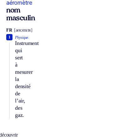
aéromètre
nom
masculin
FR
[aeʀɔmɛtʀ]
1
Physique.
Instrument
qui
sert
à
mesurer
la
densité
de
l’air,
des
gaz.
découvrir