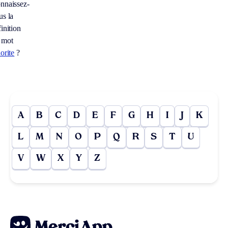
nnaissez-
us la
inition
 mot
orite
?
A
B
C
D
E
F
G
H
I
J
K
L
M
N
O
P
Q
R
S
T
U
V
W
X
Y
Z