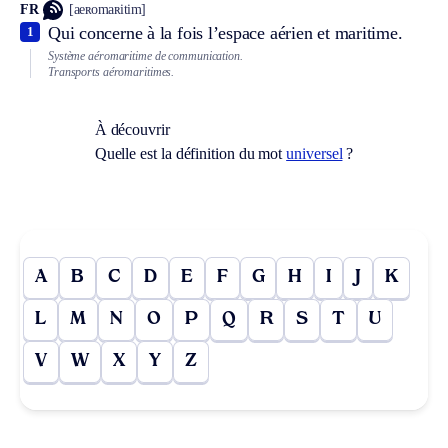
FR
[aeʀomaʀitim]
Qui concerne à la fois l’espace aérien et maritime.
1
Système aéromaritime de communication.
Transports aéromaritimes.
À découvrir
Quelle est la définition du mot
universel
?
A
B
C
D
E
F
G
H
I
J
K
L
M
N
O
P
Q
R
S
T
U
V
W
X
Y
Z