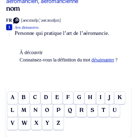
aéromancien, aéromancienne
nom
FR
[aeʀɔmɑ̃sjɛ̃, aeʀɔmɑ̃sjɛn]
1
Arts divinatoires.
Personne qui pratique l’art de l’aéromancie.
À découvrir
Connaissez-vous la définition du mot
désaimanter
?
A
B
C
D
E
F
G
H
I
J
K
L
M
N
O
P
Q
R
S
T
U
V
W
X
Y
Z