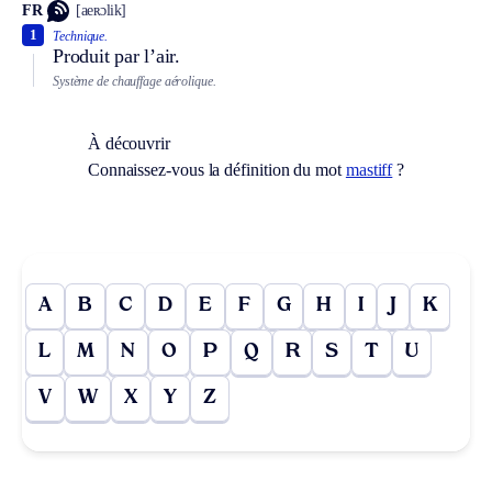
FR
[aeʀɔlik]
1
Technique.
Produit par l’air.
Système de chauffage aérolique.
À découvrir
Connaissez-vous la définition du mot
mastiff
?
A
B
C
D
E
F
G
H
I
J
K
L
M
N
O
P
Q
R
S
T
U
V
W
X
Y
Z