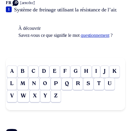
FR
[aeʀofʀɛ̃]
Système de freinage utilisant la résistance de l’air.
1
À découvrir
Savez-vous ce que signifie le mot
questionnement
?
A
B
C
D
E
F
G
H
I
J
K
L
M
N
O
P
Q
R
S
T
U
V
W
X
Y
Z