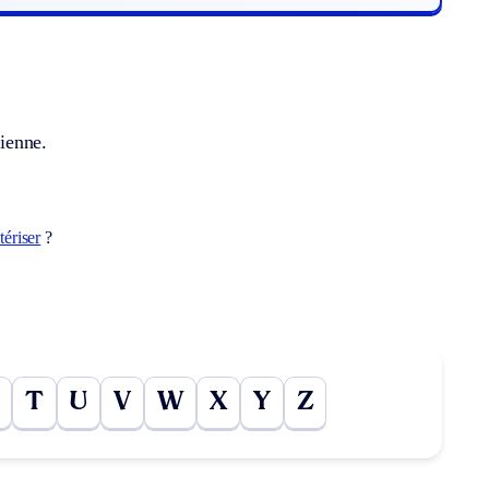
rienne.
tériser
?
T
U
V
W
X
Y
Z