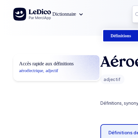
Aller au contenu
Co
Dictionnaire
0
r
Définitions
Aéro
Accès rapide aux définitions
aéroélectrique, adjectif
adjectif
Définitions, synon
Définitions 