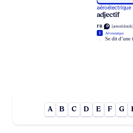
aéroélectrique
adjectif
FR
[aeʀoelɛktʀik
1
Aéronautique.
Se dit d’une 
A
B
C
D
E
F
G