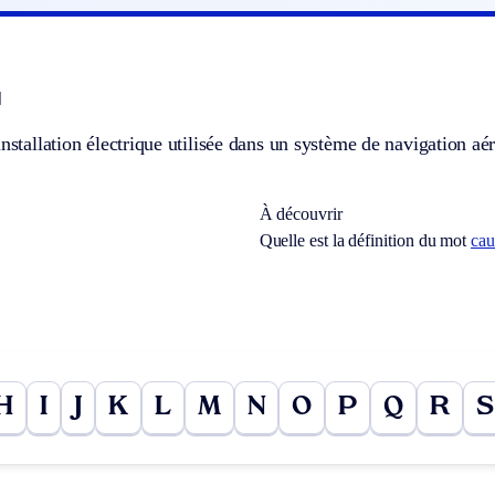
]
installation électrique utilisée dans un système de navigation aé
À découvrir
Quelle est la définition du mot
cau
H
I
J
K
L
M
N
O
P
Q
R
S