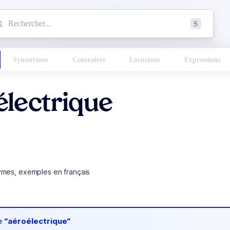
mmencez à chercher un mot dans le dictionnaire :
S
esults found.
Synonymes
Contraires
Locutions
Expressions
électrique
ymes, exemples en français
de
“aéroélectrique“