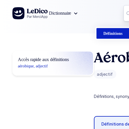
Aller au contenu
Co
Dictionnaire
0
r
Définitions
Aéro
Accès rapide aux définitions
aérobique, adjectif
adjectif
Définitions, synon
Définitions 