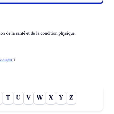
on de la santé et de la condition physique.
ecompter
?
T
U
V
W
X
Y
Z