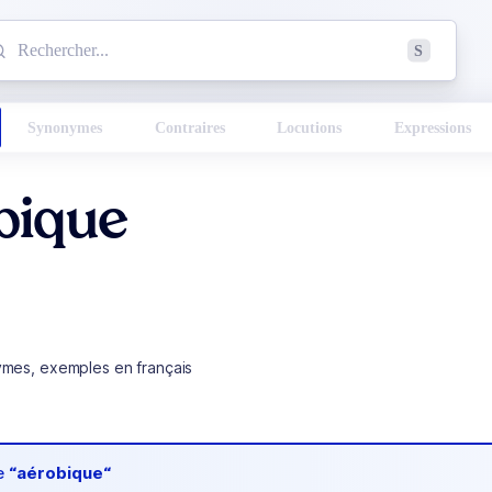
mmencez à chercher un mot dans le dictionnaire :
S
esults found.
Synonymes
Contraires
Locutions
Expressions
bique
ymes, exemples en français
de
“aérobique“