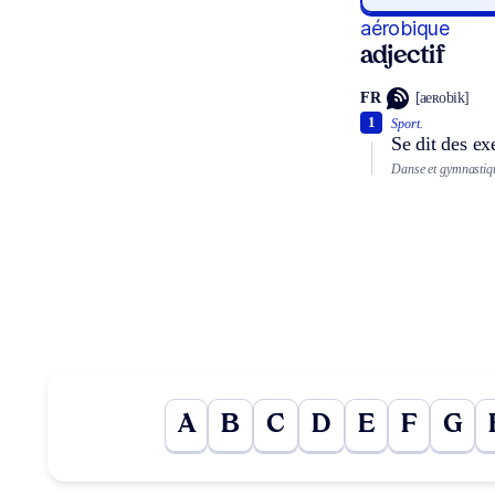
aérobique
adjectif
FR
[aeʀobik]
1
Sport.
Se dit des ex
Danse et gymnastiq
A
B
C
D
E
F
G