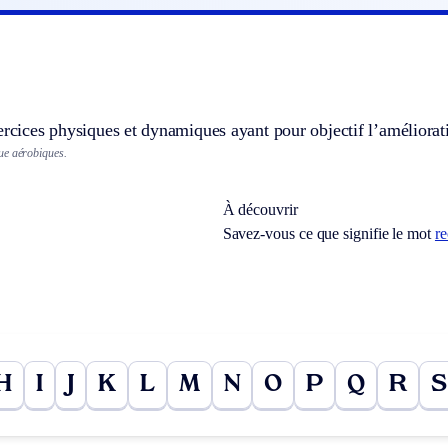
ercices physiques et dynamiques ayant pour objectif l’améliorati
ue aérobiques.
À découvrir
Savez-vous ce que signifie le mot
r
H
I
J
K
L
M
N
O
P
Q
R
S