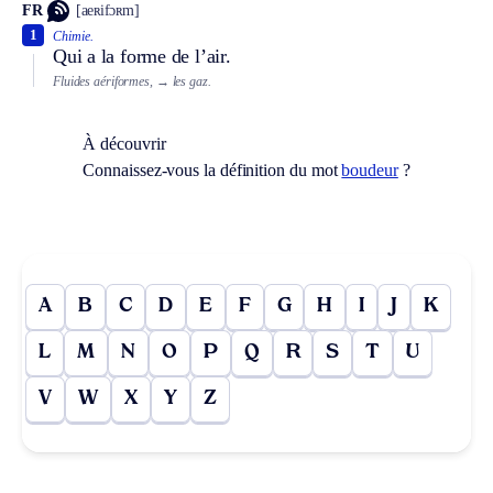
FR
[aeʀifɔʀm]
1
Chimie.
Qui a la forme de l’air.
Fluides aériformes,
→ les gaz.
À découvrir
Connaissez-vous la définition du mot
boudeur
?
A
B
C
D
E
F
G
H
I
J
K
L
M
N
O
P
Q
R
S
T
U
V
W
X
Y
Z