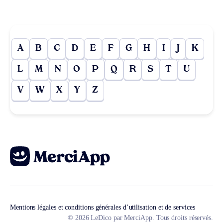
A
B
C
D
E
F
G
H
I
J
K
L
M
N
O
P
Q
R
S
T
U
V
W
X
Y
Z
Mentions légales et conditions générales d’utilisation et de services
© 2026 LeDico par MerciApp. Tous droits réservés.