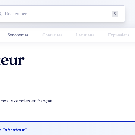
mmencez à chercher un mot dans le dictionnaire :
S
esults found.
Synonymes
Contraires
Locutions
Expressions
teur
ymes, exemples en français
de
“aérateur“