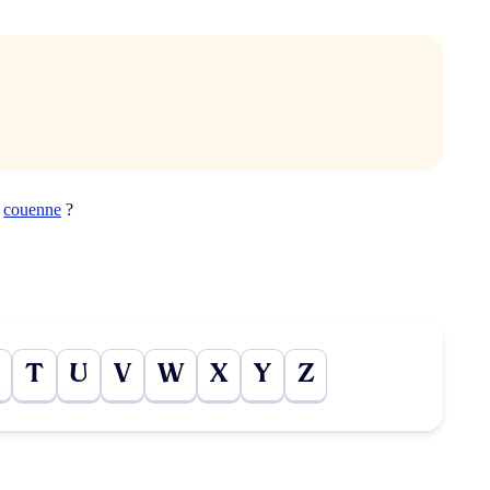
t
couenne
?
T
U
V
W
X
Y
Z