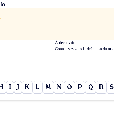
in
x
]
À découvrir
Connaissez-vous la définition du mo
H
I
J
K
L
M
N
O
P
Q
R
S