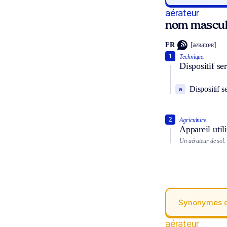
aérateur
nom mascul
FR
[aeʀatœʀ]
1
Technique.
Dispositif se
Dispositif s
a
2
Agriculture.
Appareil utili
Un aérateur de sol.
Synonymes 
aérateur