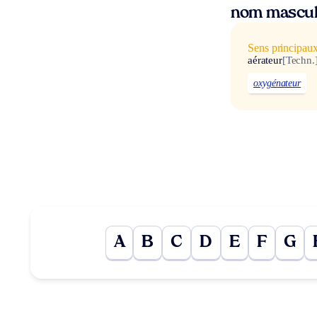
nom mascul
Sens principau
aérateur
[Techn.
oxygénateur
A
B
C
D
E
F
G