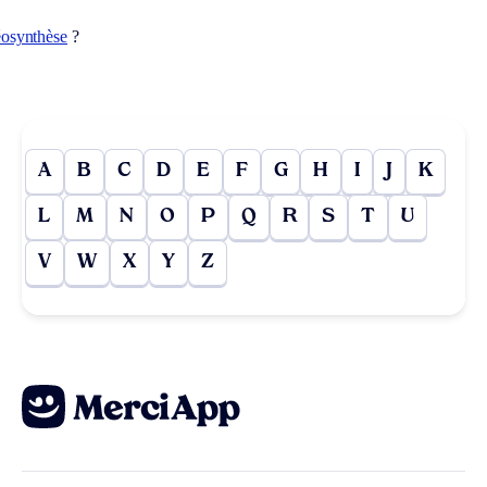
éosynthèse
?
A
B
C
D
E
F
G
H
I
J
K
L
M
N
O
P
Q
R
S
T
U
V
W
X
Y
Z