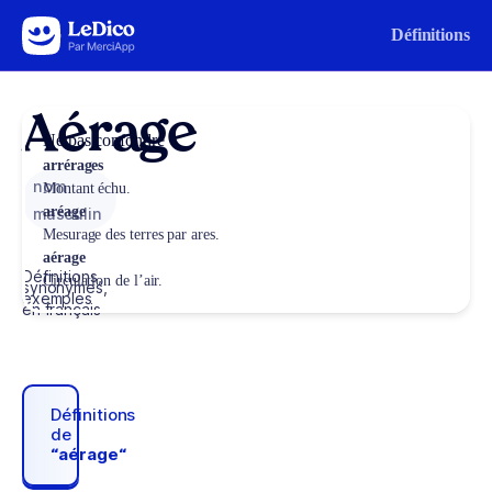
Aller au contenu
Définitions
Aérage
Ne pas confondre
arrérages
nom
Montant échu.
aréage
masculin
Mesurage des terres par ares.
aérage
Définitions,
Circulation de l’air.
synonymes,
exemples
en français
Définitions
de
“aérage“