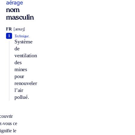
aérage
nom
masculin
FR
[aeʀaʒ]
1
Technique.
Système
de
ventilation
des
mines
pour
renouveler
l’air
pollué.
couvrir
z-vous ce
ignifie le